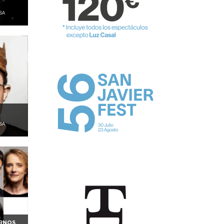
SA
SA
ERNOS