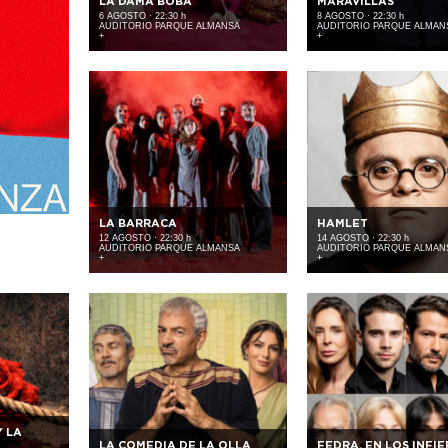
LA DAMA BOBA
MARAVILLAS
6 AGOSTO · 22:30 h
8 AGOSTO · 22:30 h
AUDITORIO PARQUE ALMANSA
AUDITORIO PARQUE ALMAN
+
+
LA BARRACA
HAMLET
12 AGOSTO · 22:30 h
14 AGOSTO · 22:30 h
AUDITORIO PARQUE ALMANSA
AUDITORIO PARQUE ALMAN
+
+
Y LA
LA COMEDIA DE LA OLLA
FEDRA, EN LOS INFI