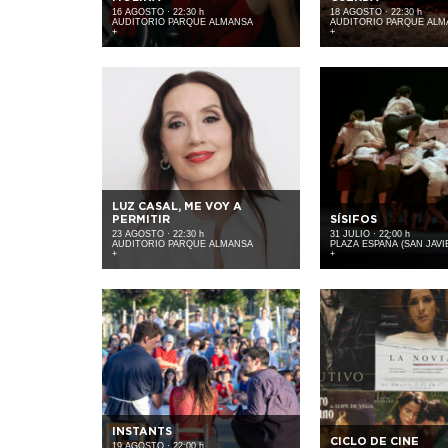
16 AGOSTO · 22:30 h
18 AGOSTO · 22:30 h
AUDITORIO PARQUE ALMANSA
AUDITORIO PARQUE ALM
+
+
LUZ CASAL, ME VOY A
PERMITIR
SÍSIFOS
23 AGOSTO · 22:30 h
31 JULIO · 22:00 h
AUDITORIO PARQUE ALMANSA
PLAZA ESPAÑA (SAN JAVI
+
+
INSTANTS
CICLO DE CINE
19 AGOSTO · 22:00 h