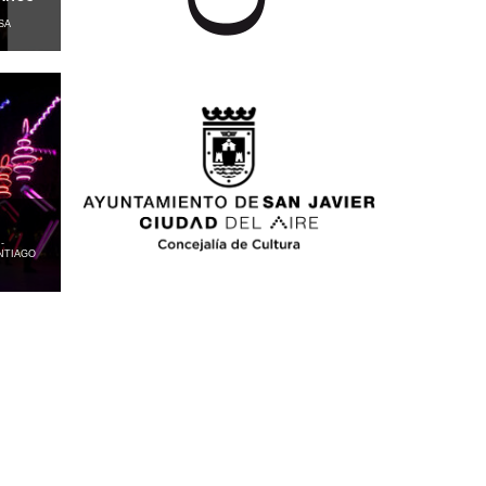
SA
-
NTIAGO