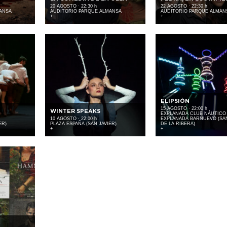
20 AGOSTO · 22:30 h
22 AGOSTO · 22:30 h
ANSA
AUDITORIO PARQUE ALMANSA
AUDITORIO PARQUE ALMAN
+
+
ELIPSIÓN
15 AGOSTO · 22:00 h
WINTER SPEAKS
EXPLANADA CLUB NÁUTICO 
10 AGOSTO · 22:00 h
EXPLANADA BARNUEVO (SA
ER)
PLAZA ESPAÑA (SAN JAVIER)
DE LA RIBERA)
+
+