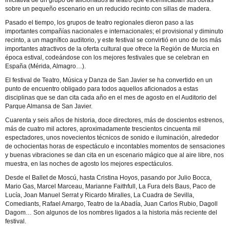
sobre un pequeño escenario en un reducido recinto con sillas de madera.
Pasado el tiempo, los grupos de teatro regionales dieron paso a las
importantes compañías nacionales e internacionales; el provisional y diminuto
recinto, a un magnífico auditorio, y este festival se convirtió en uno de los más
importantes atractivos de la oferta cultural que ofrece la Región de Murcia en
época estival, codeándose con los mejores festivales que se celebran en
España (Mérida, Almagro…).
El festival de Teatro, Música y Danza de San Javier se ha convertido en un
punto de encuentro obligado para todos aquellos aficionados a estas
disciplinas que se dan cita cada año en el mes de agosto en el Auditorio del
Parque Almansa de San Javier.
Cuarenta y seis años de historia, doce directores, más de doscientos estrenos,
más de cuatro mil actores, aproximadamente trescientos cincuenta mil
espectadores, unos novecientos técnicos de sonido e iluminación, alrededor
de ochocientas horas de espectáculo e incontables momentos de sensaciones
y buenas vibraciones se dan cita en un escenario mágico que al aire libre, nos
muestra, en las noches de agosto los mejores espectáculos.
Desde el Ballet de Moscú, hasta Cristina Hoyos, pasando por Julio Bocca,
Mario Gas, Marcel Marceau, Marianne Faithfull, La Fura dels Baus, Paco de
Lucía, Joan Manuel Serrat y Ricardo Miralles, La Cuadra de Sevilla,
Comediants, Rafael Amargo, Teatro de la Abadía, Juan Carlos Rubio, Dagoll
Dagom… Son algunos de los nombres ligados a la historia más reciente del
festival.