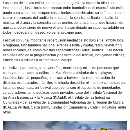
Las luces de la sala están a punto para apagarse, la orquesta afina sus
instrumentos, los actores se preparan entre bambalinas, el espectáculo está a
punto para comenzar: ocupen sus asientos; la noche abre su telón para dejar
sobre el escenario del auditorio el trabajo, la sonrisa, el llanto, el baile, la
música, el drama y la comedia de las gentes de la farándula, que tratarán de
que cuando se cierre de nuevo el telón hayan dejado un sabor agradable en
todos nosotros, y un deseo: volver el próximo año.
Festival con una importante repercusión mediática, no sólo en el ámbito local
o regional, sino también nacional. Prensa escrita y digital, radio, televisión y
redes sociales, así como revistas especializadas (Artez, Teatros…) se hacen
eco cada año de la programación y desarrollo del festival, incluyendo críticas,
entrevistas a artistas o miembros del equipo.
Un festival para todos, sanjaviereños, murcianos y miles de personas que
cada verano acuden a orillas del Mar Menor a disfrutar de sus playas,
incluidos los más pequeños, a los que a través de la representación de
distintos espectáculos infantiles se intenta despertar el interés y curiosidad por
las artes escénicas; un festival que cuenta con el patrocinio de importantes
colaboradores, tanto públicos como privados, caso del Instituto Nacional de
las Artes Escénicas y la Música (INAEM), el Instituto de las Industrias
Culturales y de las Artes de la Comunidad Autónoma de la Región de Murcia
(ICA), La Verdad, Caixa Bank, Fundación Cajamurcia y Café Il Trovatore, entre
otros.