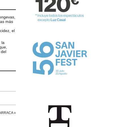
longevas,
ras más
cidez, el
 la
que,
 del
BARRACA
»