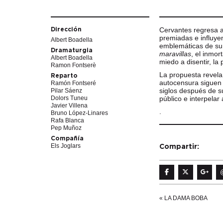
Cervantes regresa a
Dirección
premiadas e influye
Albert Boadella
emblemáticas de su 
Dramaturgia
maravillas
, el inmor
Albert Boadella
miedo a disentir, la 
Ramon Fontserè
La propuesta revela
Reparto
autocensura siguen 
Ramón Fontseré
siglos después de s
Pilar Sáenz
Dolors Tuneu
público e interpela
Javier Villena
.
Bruno López-Linares
Rafa Blanca
Pep Muñoz
Compañía
Els Joglars
Compartir:
«
LA DAMA BOBA