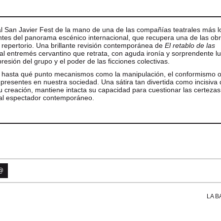
l San Javier Fest de la mano de una de las compañías teatrales más 
ntes del panorama escénico internacional, que recupera una de las ob
repertorio. Una brillante revisión contemporánea de
El retablo de las
tal entremés cervantino que retrata, con aguda ironía y sorprendente lu
presión del grupo y el poder de las ficciones colectivas.
 hasta qué punto mecanismos como la manipulación, el conformismo o
presentes en nuestra sociedad. Una sátira tan divertida como incisiva 
u creación, mantiene intacta su capacidad para cuestionar las certezas
r al espectador contemporáneo.
@
LA 